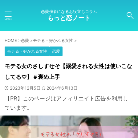
恋愛強者になるお役立ちコラム
もっと恋ノート
HOME
>
恋愛
>
モテる・好かれる女性
>
モテる・好かれる女性
恋愛
モテる女のさしすせそ【溺愛される女性は使いこな
してる♡】＃褒め上手
2023年12月5日
2024年6月13日
【PR】このページはアフィリエイト広告を利用し
ています。