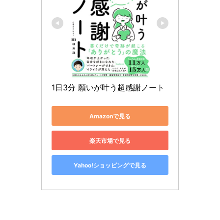
1日3分 願いが叶う超感謝ノート
Amazonで見る
楽天市場で見る
Yahoo!ショッピングで見る