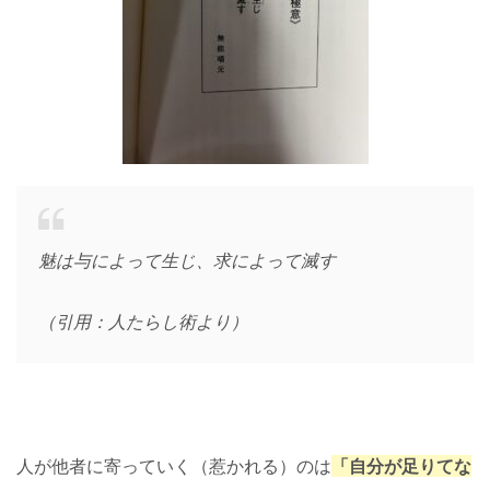
魅は与によって生じ、求によって滅す
（引用：人たらし術より）
人が他者に寄っていく（惹かれる）のは
「自分が足りてな