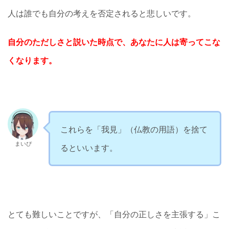
人は誰でも自分の考えを否定されると悲しいです。
自分のただしさと説いた時点で、あなたに人は寄ってこな
くなります。
これらを「我見」（仏教の用語）を捨て
まいぴ
るといいます。
とても難しいことですが、「自分の正しさを主張する」こ