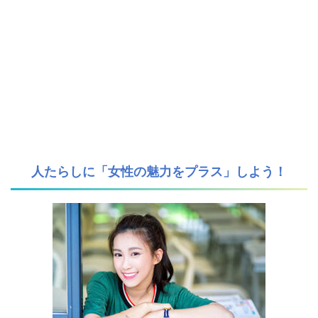
人たらしに「女性の魅力をプラス」しよう！