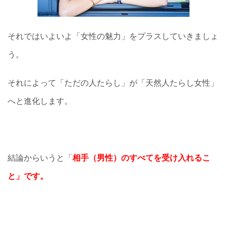
それではいよいよ「女性の魅力」をプラスしていきましょ
う。
それによって「ただの人たらし」が「天然人たらし女性」
へと進化します。
結論からいうと「
相手（男性）のすべてを受け入れるこ
と」です。