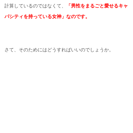
計算しているのではなくて、
「男性をまるごと愛せるキャ
パシティを持っている女神」なのです。
さて、そのためにはどうすればいいのでしょうか。