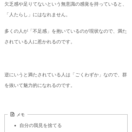
欠乏感や足りてないという無意識の感覚を持っていると、
「人たらし」にはなれません。
多くの人が「不足感」を抱いているのが現状なので、満た
されている人に惹かれるのです。
逆にいうと満たされている人は「ごくわずか」なので、群
を抜いて魅力的になれるのです。
メモ
自分の我見を捨てる