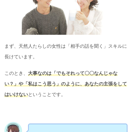
まず、天然人たらしの女性は「相手の話を聞く」スキルに
長けています。
このとき、
大事なのは「でもそれって〇〇なんじゃな
い？」や「私はこう思う」のように、あなたの主張をして
はいけない
ということです。