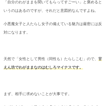
「自分のわがままを聞いてもらってすごーい」と褒めると
いうのはあるのですが、それだと意図的なんですよね。
小悪魔女子と人たらし女子の備えている魅力は厳密には反
対になります。
天然で「女性として男性（同性も）たらしこむ」ので、
甘
えん坊でわがままなのはむしろマイナスです。
まず、相手に求めないことが大事です。