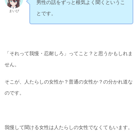
男性の話をずっと根気よく聞くというこ
まいぴ
とです。
「それって我慢・忍耐しろ」ってこと？と思うかもしれま
せん。
そこが、人たらしの女性か？普通の女性か？の分かれ道な
のです。
我慢して聞ける女性は人たらしの女性でなくてもいます。