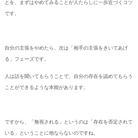
とを、まずはやめてみることが人たらしに一歩近づくコツ
です。
自分の主張をやめたら、次は「相手の主張をきいてあげ
る」フェーズです。
人は話を聞いてもらうことで、自分の存在を認めてもらう
ことができるような本能があります。
ですから、「無視される」というのは「存在を否定されて
いる」ということに他ならないのですね。