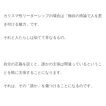
カリスマ性リーダーシップの場合は「独自の持論で人を惹
き付ける魅力」です。
それと人たらしは似てて非なるもの。
自分の正義を説くと、誰かの主張は間違っているというこ
とを暗に主張することになります。
それは、その「誰か」を傷つけることになるのです。