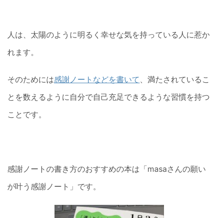
人は、太陽のように明るく幸せな気を持っている人に惹か
れます。
そのためには
感謝ノートなどを書いて
、満たされているこ
とを数えるように自分で自己充足できるような習慣を持つ
ことです。
感謝ノートの書き方のおすすめの本は「masaさんの願い
が叶う感謝ノート」です。