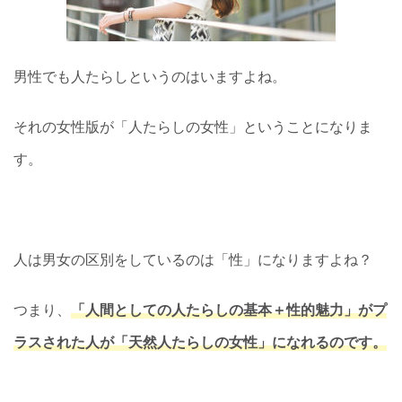
男性でも人たらしというのはいますよね。
それの女性版が「人たらしの女性」ということになりま
す。
人は男女の区別をしているのは「性」になりますよね？
つまり、
「人間としての人たらしの基本＋性的魅力」がプ
ラスされた人が「天然人たらしの女性」になれるのです。