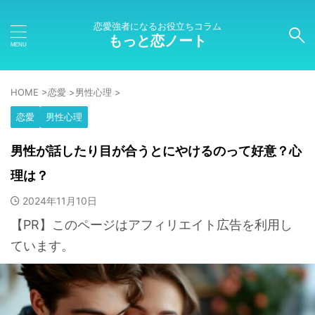
恋愛強者になるお役立ちコラム
もっと恋ノート
HOME
>
恋愛
>
男性心理
>
恋愛
男性心理
男性が話したり目が合うとにやけるのって好意？心
理は？
2024年11月10日
【PR】このページはアフィリエイト広告を利用し
ています。